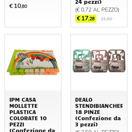
24 pezzi)
10
€
,80
(€ 0,72 AL
PEZZO
)
17
€
,28
21,60
IPM CASA
DEALO
MOLLETTE
STENDIBIANCHERIA
PLASTICA
18 PINZE
COLORATE 10
(Confezione da
PEZZI
3 pezzi)
(Confezione da