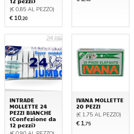
12 pezzi)
(€ 0,85 AL
PEZZO
)
10
€
,20
INTRADE
IVANA MOLLETTE
MOLLETTE 24
20 PEZZI
PEZZI BIANCHE
(€ 1,75 AL
PEZZO
)
(Confezione da
1
€
,75
12 pezzi)
(€ 0,90 AL
PEZZO
)