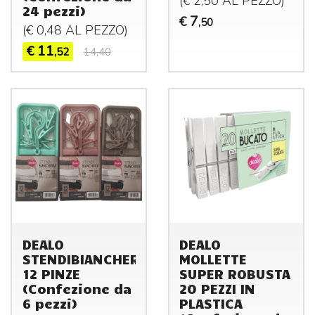
(€ 2,50 AL
PEZZO
)
24 pezzi)
7
€
,50
(€ 0,48 AL
PEZZO
)
11
€
,52
14,40
DEALO
DEALO
STENDIBIANCHERIA
MOLLETTE
12 PINZE
SUPER ROBUSTA
(Confezione da
20 PEZZI IN
6 pezzi)
PLASTICA