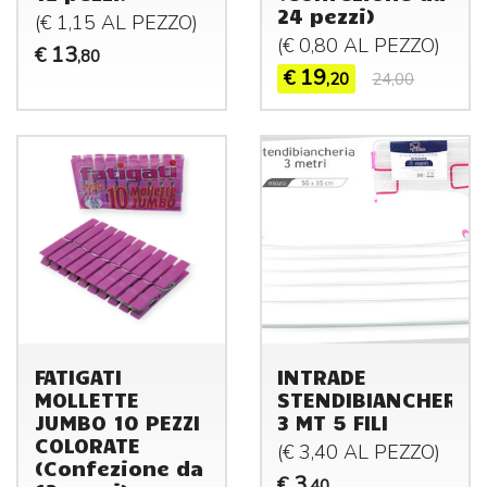
24 pezzi)
(€ 1,15 AL
PEZZO
)
(€ 0,80 AL
PEZZO
)
13
€
,80
19
€
,20
24,00
FATIGATI
INTRADE
MOLLETTE
STENDIBIANCHERIA
JUMBO 10 PEZZI
3 MT 5 FILI
COLORATE
(€ 3,40 AL
PEZZO
)
(Confezione da
3
€
,40