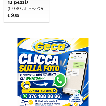
12 pezzi)
(€ 0,80 AL
PEZZO
)
9
€
,60