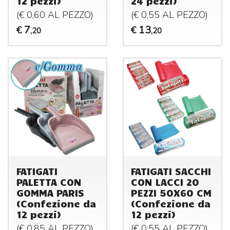
12 pezzi)
24 pezzi)
(€ 0,60 AL
PEZZO
)
(€ 0,55 AL
PEZZO
)
7
13
€
€
,20
,20
FATIGATI
FATIGATI SACCHI
PALETTA CON
CON LACCI 20
GOMMA PARIS
PEZZI 50X60 CM
(Confezione da
(Confezione da
12 pezzi)
12 pezzi)
(€ 0,85 AL
PEZZO
)
(€ 0,55 AL
PEZZO
)