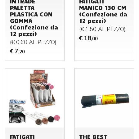
INTRADE
FATIGATI
PALETTA
MANICO 130 CM
PLASTICA CON
(Confezione da
GOMMA
12 pezzi)
(Confezione da
(€ 1,50 AL
PEZZO
)
12 pezzi)
18
€
,00
(€ 0,60 AL
PEZZO
)
7
€
,20
FATIGATI
THE BEST