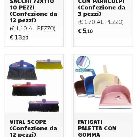
SACCHI 72X110
CON PARACOLPI
10 PEZZI
(Confezione da
(Confezione da
3 pezzi)
12 pezzi)
(€ 1,70 AL
PEZZO
)
(€ 1,10 AL
PEZZO
)
5
€
,10
13
€
,20
VITAL SCOPE
FATIGATI
(Confezione da
PALETTA CON
12 pezzi)
GOMMA