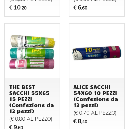
10
6
€
€
,20
,60
THE BEST
ALICE SACCHI
SACCHI 55X65
54X60 10 PEZZI
15 PEZZI
(Confezione da
(Confezione da
12 pezzi)
12 pezzi)
(€ 0,70 AL
PEZZO
)
(€ 0,80 AL
PEZZO
)
8
€
,40
9
€
,60