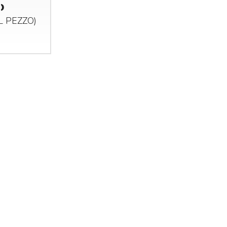
)
AL
PEZZO
)