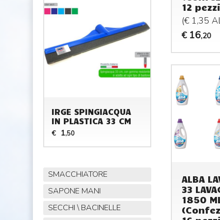
12 pezzi
(€ 1,35 
16
€
,20
IRGE SPINGIACQUA
IN PLASTICA 33 CM
1
€
,50
SMACCHIATORE
ALBA LA
33 LAVA
SAPONE MANI
1850 M
SECCHI \ BACINELLE
(Confez