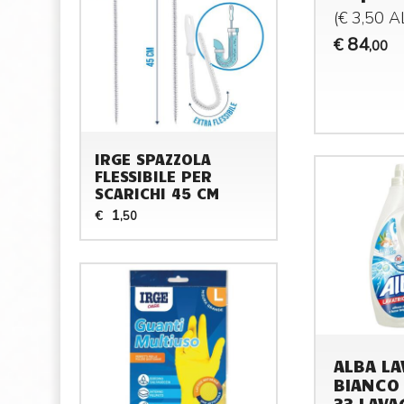
(€ 3,50 
84
€
,00
IRGE SPAZZOLA
FLESSIBILE PER
SCARICHI 45 CM
1
€
,50
ALBA LA
BIANCO
33 LAVA