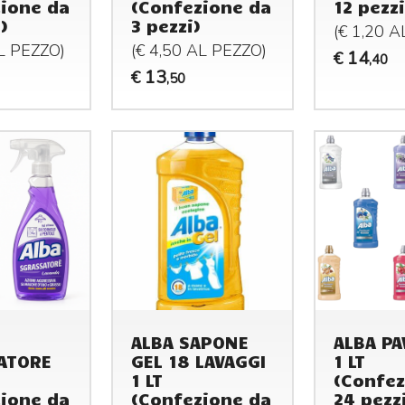
ione da
(Confezione da
12 pezzi
)
3 pezzi)
(€ 1,20 
AL
PEZZO
)
(€ 4,50 AL
PEZZO
)
14
€
,40
13
€
,50
ALBA SAPONE
ALBA PA
ATORE
GEL 18 LAVAGGI
1 LT
1 LT
(Confez
ione da
(Confezione da
24 pezz