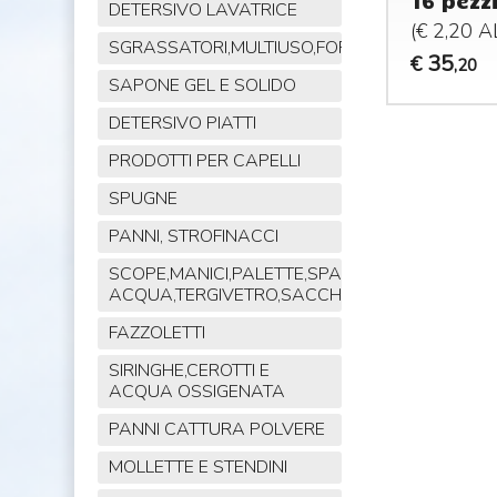
16 pezz
DETERSIVO LAVATRICE
(€ 2,20 
SGRASSATORI,MULTIUSO,FORNO,POLVERE,VET
35
€
,20
SAPONE GEL E SOLIDO
DETERSIVO PIATTI
PRODOTTI PER CAPELLI
SPUGNE
PANNI, STROFINACCI
SCOPE,MANICI,PALETTE,SPAZZOLE,TIRA
ACQUA,TERGIVETRO,SACCHI,MOP
FAZZOLETTI
SIRINGHE,CEROTTI E
ACQUA OSSIGENATA
PANNI CATTURA POLVERE
MOLLETTE E STENDINI