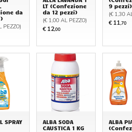
L
LT (Confezione
9 pezzi)
ione da
da 12 pezzi)
(€ 1,30 
i)
(€ 1,00 AL
PEZZO
)
11
€
,70
AL
PEZZO
)
12
€
,00
L SPRAY
ALBA SODA
ALBA PIA
CAUSTICA 1 KG
(Confez