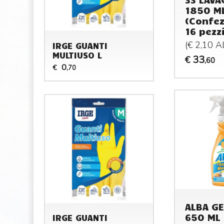
1850 M
(Confez
16 pezz
(€ 2,10 
IRGE GUANTI
MULTIUSO L
33
€
,60
0
€
,70
ALBA GE
650 ML
IRGE GUANTI