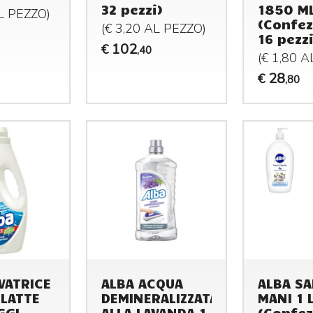
32 pezzi)
1850 M
AL
PEZZO
)
(Confez
(€ 3,20 AL
PEZZO
)
16 pezzi
102
€
,40
(€ 1,80 
28
€
,80
VATRICE
ALBA ACQUA
ALBA S
 LATTE
DEMINERALIZZATA
MANI 1 
GGI
ALLA LAVANDA 1
(Confez