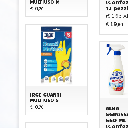
(Confez
MULTIUSO M
12 pezzi
0
€
,70
(€ 1,65 
19
€
,80
IRGE GUANTI
MULTIUSO S
0
ALBA
€
,70
SGRASS
650 ML
(Confez