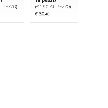
i)
16 pezzi)
AL
PEZZO
)
(€ 1,90 AL
PEZZO
)
RI,AMMONIACA
30
€
,40