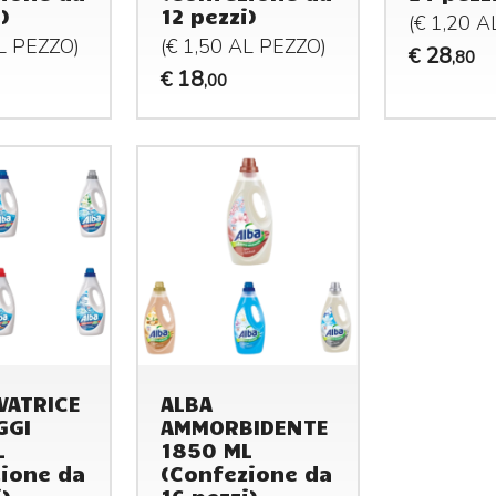
)
12 pezzi)
(€ 1,20 
AL
PEZZO
)
(€ 1,50 AL
PEZZO
)
28
€
,80
18
€
,00
VATRICE
ALBA
GGI
AMMORBIDENTE
L
1850 ML
ione da
(Confezione da