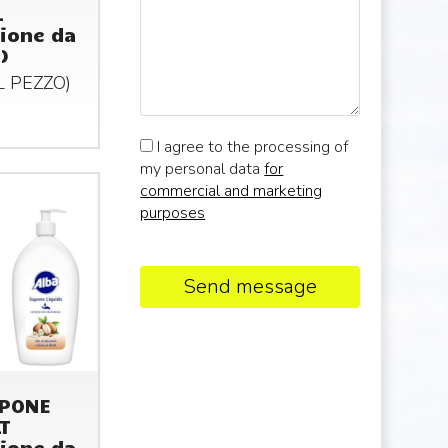
L
ione da
)
AL
PEZZO
)
I agree to the processing of
my personal data
for
commercial and marketing
purposes
Send message
APONE
LT
ione da