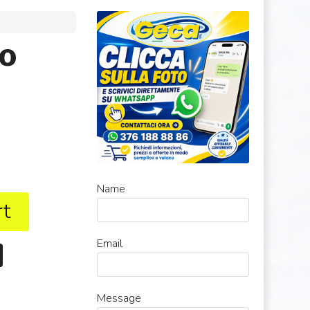
MO
Name
rt
Email
Message